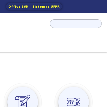
Office 365
Sistemas UFPR
Pesquisar
por: