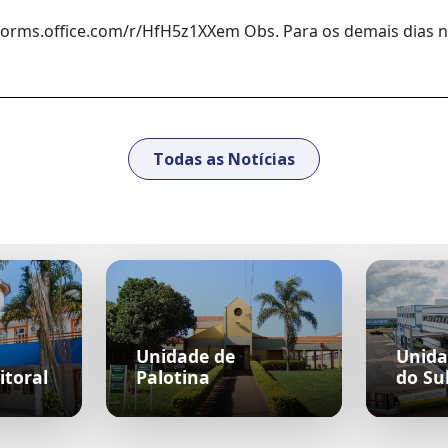
//forms.office.com/r/HfH5z1XXem Obs. Para os demais dias 
Todas as Notícias
Unidade de
Unida
itoral
Palotina
do Su