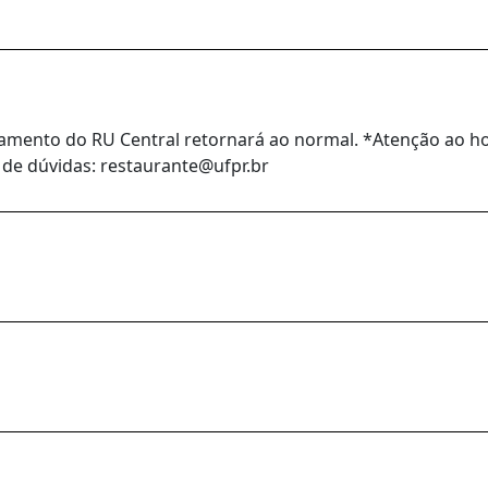
namento do RU Central retornará ao normal. *Atenção ao h
 de dúvidas: restaurante@ufpr.br