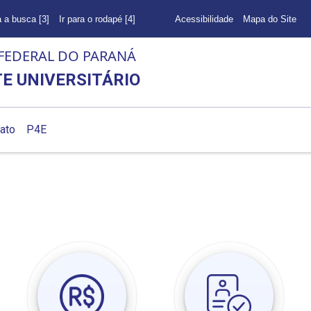
a a busca [3]
Ir para o rodapé [4]
Acessibilidade
Mapa do Site
FEDERAL DO PARANÁ
E UNIVERSITÁRIO
ato
P4E