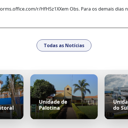
//forms.office.com/r/HfH5z1XXem Obs. Para os demais dias 
Todas as Notícias
Unidade de
Unida
itoral
Palotina
do Su