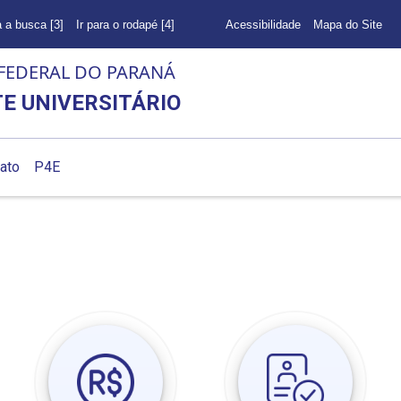
a a busca [3]
Ir para o rodapé [4]
Acessibilidade
Mapa do Site
FEDERAL DO PARANÁ
E UNIVERSITÁRIO
ato
P4E