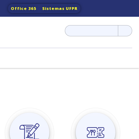
Office 365
Sistemas UFPR
Pesquisar
por: