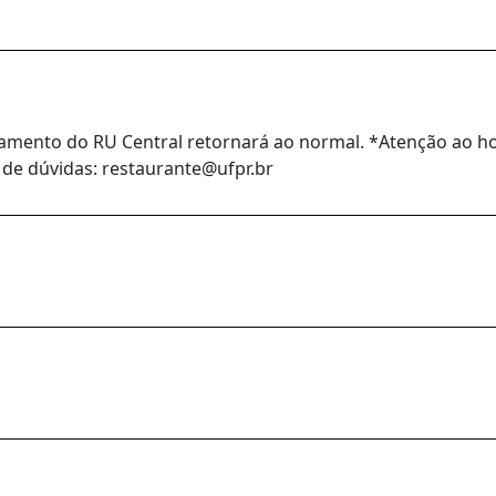
namento do RU Central retornará ao normal. *Atenção ao h
 de dúvidas: restaurante@ufpr.br