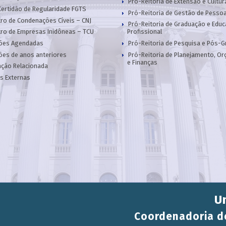
Pró-Reitoria de Extensão e Cultur
Certidão de Regularidade FGTS
Pró-Reitoria de Gestão de Pesso
ro de Condenações Cíveis – CNJ
Pró-Reitoria de Graduação e Edu
ro de Empresas Inidôneas – TCU
Profissional
ções Agendadas
Pró-Reitoria de Pesquisa e Pós-
ções de anos anteriores
Pró-Reitoria de Planejamento, O
e Finanças
ação Relacionada
s Externas
U
Coordenadoria de