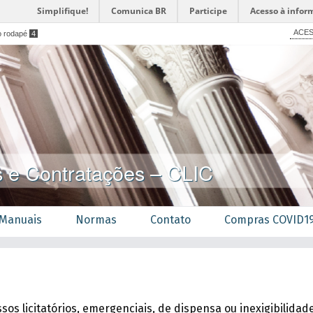
Simplifique!
Comunica BR
Participe
Acesso à infor
ACES
o rodapé
4
s e Contratações – CLIC
Manuais
Normas
Contato
Compras COVID1
os licitatórios, emergenciais, de dispensa ou inexigibilidad