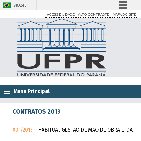
BRASIL
Simplifique!
ACESSIBILIDADE
ALTO CONTRASTE
MAPA DO SITE
Comunica BR
Participe
Acesso à informação
Legislação
Canais
Menu Principal
CONTRATOS 2013
001/2013
– HABITUAL GESTÃO DE MÃO DE OBRA LTDA.