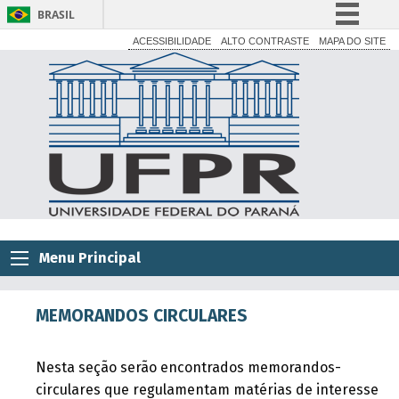
BRASIL
Simplifique!
ACESSIBILIDADE
ALTO CONTRASTE
MAPA DO SITE
Comunica BR
Participe
Acesso à informação
Legislação
Canais
Menu Principal
MEMORANDOS CIRCULARES
Nesta seção serão encontrados memorandos-
circulares que regulamentam matérias de interesse