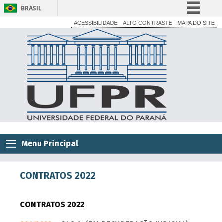
BRASIL
Simplifique!
ACESSIBILIDADE
ALTO CONTRASTE
MAPA DO SITE
Comunica BR
Participe
Acesso à informação
Legislação
Canais
Menu Principal
CONTRATOS 2022
CONTRATOS 2022