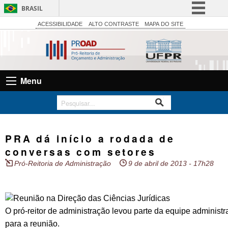
BRASIL
Simplifique!
ACESSIBILIDADE
ALTO CONTRASTE
MAPA DO SITE
Comunica BR
Participe
Acesso à informação
Menu
Legislação
Canais
PRA dá início a rodada de
conversas com setores
Pró-Reitoria de Administração
9 de abril de 2013 - 17h28
O pró-reitor de administração levou parte da equipe administr
para a reunião.