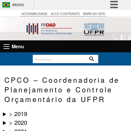
BRASIL
Simplifique!
ACESSIBILIDADE
ALTO CONTRASTE
MAPA DO SITE
Comunica BR
Participe
Acesso à informação
Menu
Legislação
Canais
CPCO – Coordenadoria de
Planejamento e Controle
Orçamentário da UFPR
> 2019
> 2020