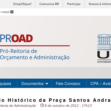
Simplifique!
Comunica BR
Participe
Acesso à infor
o rodapé
4
quipes
Documentos
Fale Conosco
CPA – Avali
io Histórico da Praça Santos Andr
itoria de Administração
8 de outubro de 2012 - 17h13