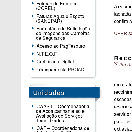
Faturas de Energia
A equipe
(COPEL)
fachada 
Faturas Água e Esgoto
(SANEPAR)
confira 
Formulário de Solicitação
de Imagens das Câmeras
UFPR se
de Segurança
Acesso ao PagTesouro
N.T.E.O.F
Reco
Certificado Digital
Pró-Re
Transparência PROAD
uma ale
Unidades
recolhi
escadas,
CAAST – Coordenadoria
respons
de Acompanhamento e
servidor
Avaliação de Serviços
Terceirizados
para rec
CAF – Coordenadoria de
extravi