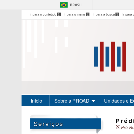
BRASIL
Ir para o conteúdo
1
Ir para o menu
2
Ir para a busca
3
Ir para 
Início
Sobre a PROAD
Unidades e E
Préd
Serviços
Pró-Re