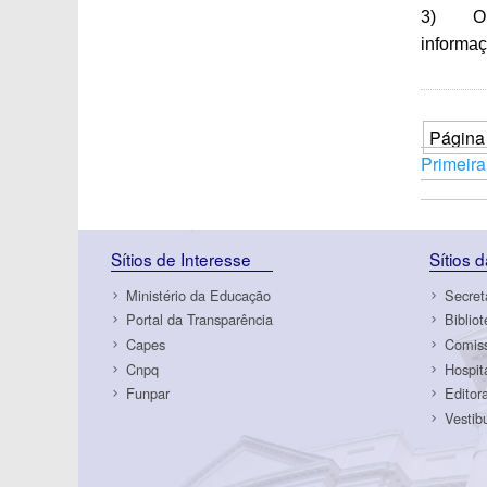
3) O fi
informaç
Página
Primeira
Sítios de Interesse
Sítios 
Ministério da Educação
Secret
Portal da Transparência
Biblio
Capes
Comiss
Cnpq
Hospit
Funpar
Editor
Vestib