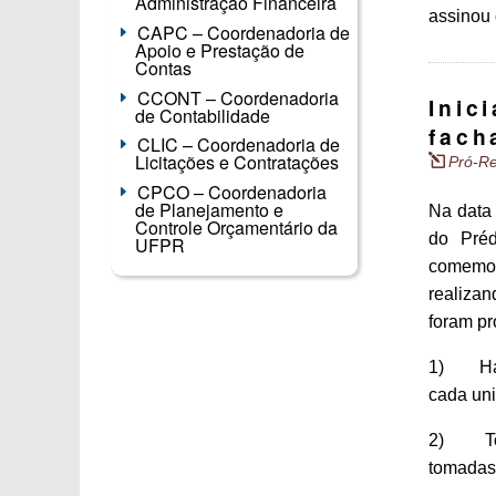
Administração Financeira
assinou 
CAPC – Coordenadoria de
Apoio e Prestação de
Contas
CCONT – Coordenadoria
Inic
de Contabilidade
fach
CLIC – Coordenadoria de
Licitações e Contratações
Pró-Re
CPCO – Coordenadoria
de Planejamento e
Na data 
Controle Orçamentário da
do Préd
UFPR
comemor
realiza
foram pr
1) Have
cada un
2) Toda
tomadas