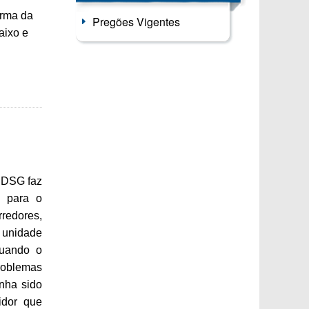
orma da
Pregões Vigentes
aixo e
o DSG faz
e para o
redores,
, unidade
quando o
problemas
nha sido
idor que