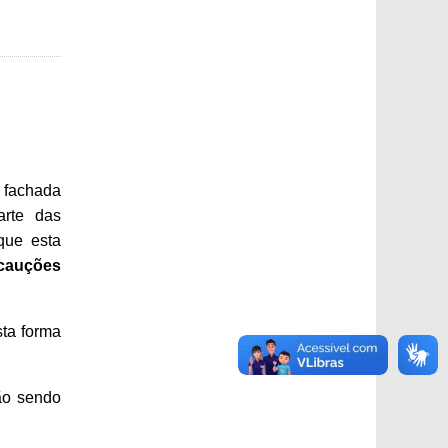
a fachada
arte das
que esta
cauções
ta forma
ão sendo