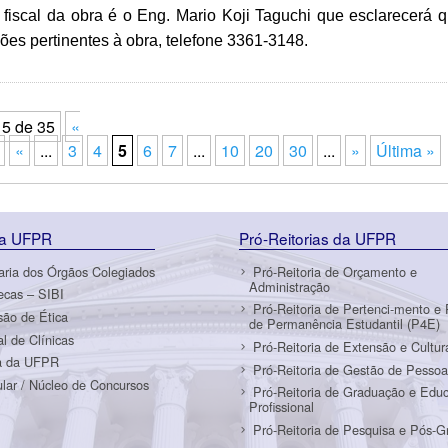
scal da obra é o Eng. Mario Koji Taguchi que esclarecerá q
ões pertinentes à obra, telefone 3361-3148.
 5 de 35
«
«
...
3
4
5
6
7
...
10
20
30
...
»
Última »
da UFPR
Pró-Reitorias da UFPR
aria dos Órgãos Colegiados
Pró-Reitoria de Orçamento e
Administração
tecas – SIBI
Pró-Reitoria de Pertenci-mento e 
ão de Ética
de Permanência Estudantil (P4E)
al de Clínicas
Pró-Reitoria de Extensão e Cultur
a da UFPR
Pró-Reitoria de Gestão de Pessoa
ular / Núcleo de Concursos
Pró-Reitoria de Graduação e Edu
Profissional
Pró-Reitoria de Pesquisa e Pós-