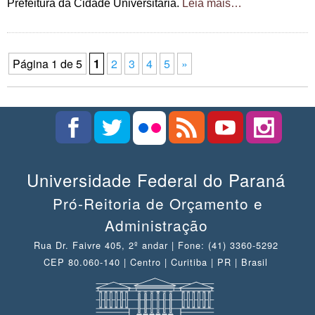
Prefeitura da Cidade Universitária.
Leia mais…
Página 1 de 5
1
2
3
4
5
»
Universidade Federal do Paraná
Pró-Reitoria de Orçamento e
Administração
Rua Dr. Faivre 405, 2º andar | Fone: (41) 3360-5292
CEP 80.060-140 | Centro | Curitiba | PR | Brasil