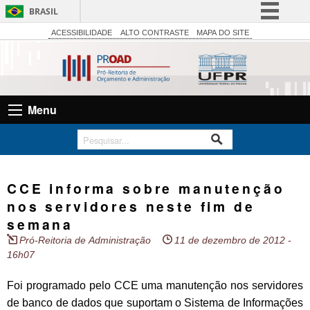
BRASIL
Simplifique!
ACESSIBILIDADE
ALTO CONTRASTE
MAPA DO SITE
Comunica BR
Participe
Acesso à informação
Menu
Legislação
Canais
CCE informa sobre manutenção
nos servidores neste fim de
semana
Pró-Reitoria de Administração
11 de dezembro de 2012 -
16h07
Foi programado pelo CCE uma manutenção nos servidores
de banco de dados que suportam o Sistema de Informações