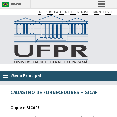
BRASIL
Simplifique!
ACESSIBILIDADE
ALTO CONTRASTE
MAPA DO SITE
Comunica BR
Participe
Acesso à informação
Legislação
Canais
Menu Principal
CADASTRO DE FORNECEDORES – SICAF
O que é SICAF?