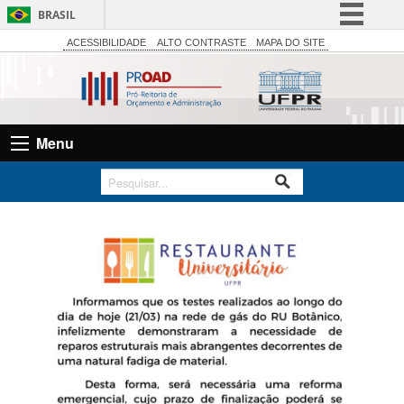
BRASIL
Simplifique!
ACESSIBILIDADE
ALTO CONTRASTE
MAPA DO SITE
Comunica BR
Participe
Acesso à informação
Menu
Legislação
Canais