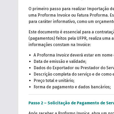
O primeiro passo para realizar Importação d
uma Proforma Invoice ou Fatura Proforma. Es
para caráter informativo, como um orçament
Este documento é essencial para a contrataçã
(pagamentos) feitos pela UFPR, realiza uma 
informações constam na Invoice:
A Proforma
Invoice
deverá estar em nome 
Data de emissão e validade;
Dados do Exportador ou Prestador do Serv
Descrição completa do serviço e de como e
Preço total e unitário;
Forma de pagamento e dados bancários;
Passo 2 – Solicitação de Pagamento de Serv
Após receber a P
roforma Invoice
, abra um pro