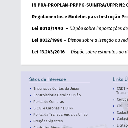
IN PRA-PROPLAN-PRPPG-SUINFRA/UFPR Nº 0
Regulamentos e Modelos para Instrução Pr
Lei 8010/1990 –
Dispõe sobre importações de 
Lei 8032/1990 –
Dispõe sobre a isenção ou re
Lei 13.243/2016
–
Dispõe sobre estímulos ao de
Sítios de Interesse
Links Ú
Tribunal de Contas da União
CNDT –
Trabal
Controladoria Geral da União
Certid
Portal de Compras
CRF – 
SICAF e Caronas na UFPR
Cadast
Portal da Transparência da União
Cadast
Pregões Vigentes
Licita
Contratos Vigentes