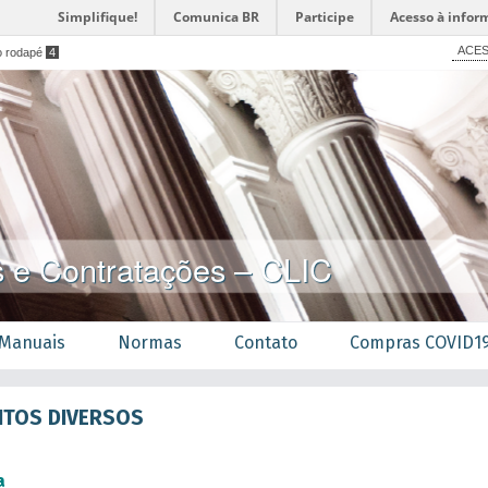
Simplifique!
Comunica BR
Participe
Acesso à infor
ACES
o rodapé
4
s e Contratações – CLIC
Manuais
Normas
Contato
Compras COVID1
NTOS DIVERSOS
a