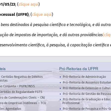
1/05/23
; (
clique aqui
)
ocessual (UFPR)
; (
clique aqui
)
bens destinados à pesquisa científica e tecnológica, e dá outr
dução de impostos de importação, e dá outras providências
(cli
senvolvimento científico, à pesquisa, à capacitação científica 
teis
Pró-Reitorias da UFPR
 Certidão Negativa de Débitos
Pró-Reitoria de Administração
histas
Pró-Reitoria de Assuntos Estudan
ão Conjunta – PGFN/INSS
Pró-Reitoria de Extensão e Cultur
Certidão de Regularidade FGTS
Pró-Reitoria de Gestão de Pesso
ro de Condenações Cíveis – CNJ
Pró-Reitoria de Graduação e Edu
ro de Empresas Inidôneas – TCU
Profissional
ções Agendadas
Pró-Reitoria de Pesquisa e Pós-