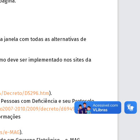
página.
a janela com todas as alternativas de
como deve ser implementado nos sites da
04/Decreto/D5296.htm
).
 Pessoas com Deficiência e seu Protocolo
ato2007-2010/2009/decreto/d6949.htm
).
formações
os/e-MAG
).