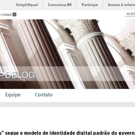
Simplifique!
Comunica BR
Participe
Acesso à infor
ACES
o rodapé
4
a – DELOG
Equipe
Contato
s” segue o modelo de identidade digital padrão do governo