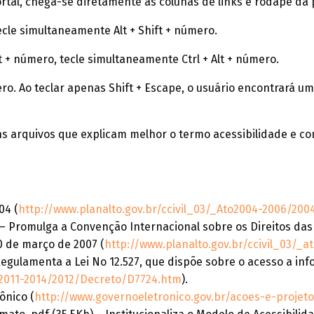
rtal, chega-se diretamente as colunas de links e rodapé da 
ecle simultaneamente Alt + Shift + número.
t + número, tecle simultaneamente Ctrl + Alt + número.
ro. Ao teclar apenas Shift + Escape, o usuário encontrará um
uns arquivos que explicam melhor o termo acessibilidade e 
04 (
http://www.planalto.gov.br/ccivil_03/_Ato2004-2006/20
 – Promulga a Convenção Internacional sobre os Direitos das
0 de março de 2007 (
http://www.planalto.gov.br/ccivil_03/_
 Regulamenta a Lei No 12.527, que dispõe sobre o acesso a in
to2011-2014/2012/Decreto/D7724.htm
).
ônico (
http://www.governoeletronico.gov.br/acoes-e-projet