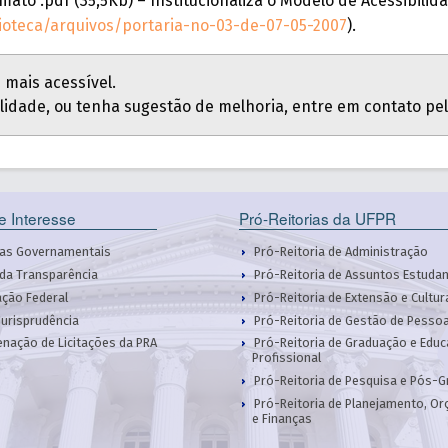
rmato .pdf (35,5Kb) – Institucionaliza o Modelo de Acessibil
lioteca/arquivos/portaria-no-03-de-07-05-2007
).
 mais acessível.
lidade, ou tenha sugestão de melhoria, entre em contato pe
de Interesse
Pró-Reitorias da UFPR
as Governamentais
Pró-Reitoria de Administração
 da Transparência
Pró-Reitoria de Assuntos Estudan
ação Federal
Pró-Reitoria de Extensão e Cultur
Jurisprudência
Pró-Reitoria de Gestão de Pesso
nação de Licitações da PRA
Pró-Reitoria de Graduação e Edu
Profissional
Pró-Reitoria de Pesquisa e Pós-
Pró-Reitoria de Planejamento, O
e Finanças