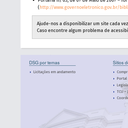
Portaria nº 03, de 07 de Maio de 2007 – fo
(
http://www.governoeletronico.gov.br/bib
Ajude-nos a disponibilizar um site cada vez
Caso encontre algum problema de acessibi
DSG por temas
Sítios 
Licitações em andamento
Compr
Portal
Legisl
TCU – 
Coorde